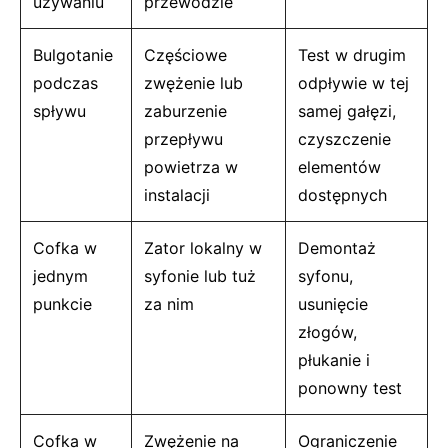
używaniu
przewodzie
Bulgotanie
Częściowe
Test w drugim
podczas
zwężenie lub
odpływie w tej
spływu
zaburzenie
samej gałęzi,
przepływu
czyszczenie
powietrza w
elementów
instalacji
dostępnych
Cofka w
Zator lokalny w
Demontaż
jednym
syfonie lub tuż
syfonu,
punkcie
za nim
usunięcie
złogów,
płukanie i
ponowny test
Cofka w
Zwężenie na
Ograniczenie