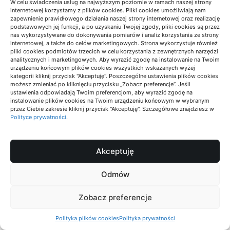
W celu świadczenia usług na najwyższym poziomie w ramach naszej strony
ⓘ ARTYKUŁ
internetowej korzystamy z plików cookies. Pliki cookies umożliwiają nam
zapewnienie prawidłowego działania naszej strony internetowej oraz realizację
SPONSOROWANY
podstawowych jej funkcji, a po uzyskaniu Twojej zgody, pliki cookies są przez
nas wykorzystywane do dokonywania pomiarów i analiz korzystania ze strony
internetowej, a także do celów marketingowych. Strona wykorzystuje również
pliki cookies podmiotów trzecich w celu korzystania z zewnętrznych narzędzi
analitycznych i marketingowych. Aby wyrazić zgodę na instalowanie na Twoim
urządzeniu końcowym plików cookies wszystkich wskazanych wyżej
kategorii kliknij przycisk "Akceptuję". Poszczególne ustawienia plików cookies
Wyposażenie i sprzęt
możesz zmieniać po kliknięciu przycisku „Zobacz preferencje”. Jeśli
Jak dobrać narzędzia ręczne do
ustawienia odpowiadają Twoim preferencjom, aby wyrazić zgodę na
instalowanie plików cookies na Twoim urządzeniu końcowym w wybranym
remontu i prac warsztatowych?
przez Ciebie zakresie kliknij przycisk "Akceptuję". Szczegółowe znajdziesz w
Polityce prywatności
.
19/05/2026
Szymon
czytaj całość
Akceptuję
Odmów
Zobacz preferencje
Remonty i renowacje
Polityka plików cookies
Polityka prywatności
Jaka podłoga przy częstym myciu