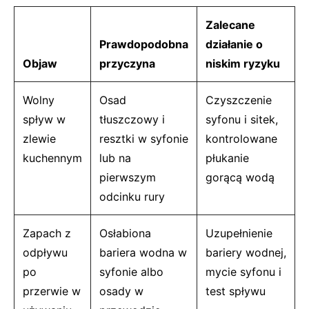
Zalecane
Prawdopodobna
działanie o
Objaw
przyczyna
niskim ryzyku
Wolny
Osad
Czyszczenie
spływ w
tłuszczowy i
syfonu i sitek,
zlewie
resztki w syfonie
kontrolowane
kuchennym
lub na
płukanie
pierwszym
gorącą wodą
odcinku rury
Zapach z
Osłabiona
Uzupełnienie
odpływu
bariera wodna w
bariery wodnej,
po
syfonie albo
mycie syfonu i
przerwie w
osady w
test spływu