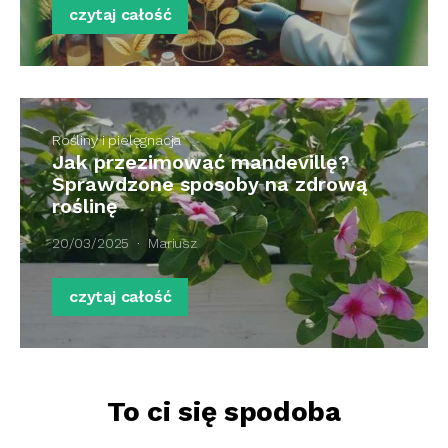
czytaj całość
Rośliny i pielęgnacja
Jak przezimować mandevillę?
Sprawdzone sposoby na zdrową
roślinę
20/03/2025
Mariusz
czytaj całość
To ci się spodoba