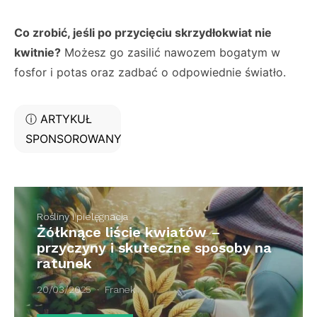
Co zrobić, jeśli po przycięciu skrzydłokwiat nie
kwitnie?
Możesz go zasilić nawozem bogatym w
fosfor i potas oraz zadbać o odpowiednie światło.
ⓘ ARTYKUŁ
SPONSOROWANY
Rośliny i pielęgnacja
Żółknące liście kwiatów –
przyczyny i skuteczne sposoby na
ratunek
20/03/2025
Franek