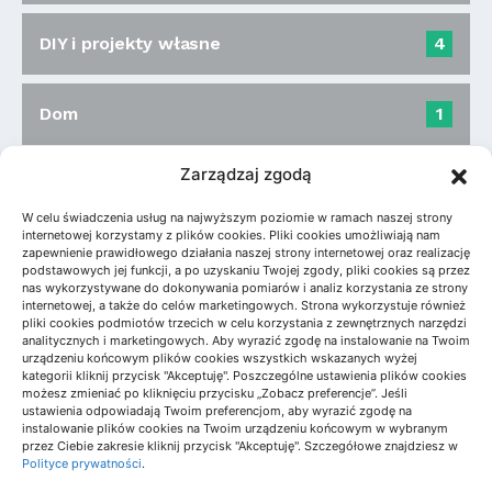
DIY i projekty własne
4
Dom
1
Zarządzaj zgodą
W celu świadczenia usług na najwyższym poziomie w ramach naszej strony
internetowej korzystamy z plików cookies. Pliki cookies umożliwiają nam
zapewnienie prawidłowego działania naszej strony internetowej oraz realizację
Nowości
podstawowych jej funkcji, a po uzyskaniu Twojej zgody, pliki cookies są przez
nas wykorzystywane do dokonywania pomiarów i analiz korzystania ze strony
internetowej, a także do celów marketingowych. Strona wykorzystuje również
pliki cookies podmiotów trzecich w celu korzystania z zewnętrznych narzędzi
analitycznych i marketingowych. Aby wyrazić zgodę na instalowanie na Twoim
Koszt kompensacji mocy biernej w
urządzeniu końcowym plików cookies wszystkich wskazanych wyżej
firmie – wycena
kategorii kliknij przycisk "Akceptuję". Poszczególne ustawienia plików cookies
17/07/2026
możesz zmieniać po kliknięciu przycisku „Zobacz preferencje”. Jeśli
ustawienia odpowiadają Twoim preferencjom, aby wyrazić zgodę na
instalowanie plików cookies na Twoim urządzeniu końcowym w wybranym
przez Ciebie zakresie kliknij przycisk "Akceptuję". Szczegółowe znajdziesz w
Kto kupuje materiały
Polityce prywatności
.
wykończeniowe: inwestor czy firma