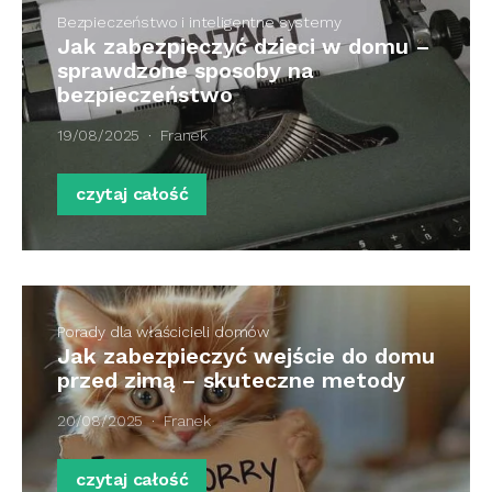
Bezpieczeństwo i inteligentne systemy
Jak zabezpieczyć dzieci w domu –
sprawdzone sposoby na
bezpieczeństwo
19/08/2025
Franek
czytaj całość
Porady dla właścicieli domów
Jak zabezpieczyć wejście do domu
przed zimą – skuteczne metody
20/08/2025
Franek
czytaj całość