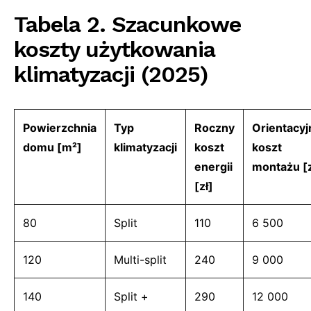
Tabela 2. Szacunkowe
koszty użytkowania
klimatyzacji (2025)
Powierzchnia
Typ
Roczny
Orientacyj
domu [m²]
klimatyzacji
koszt
koszt
energii
montażu [z
[zł]
80
Split
110
6 500
120
Multi-split
240
9 000
140
Split +
290
12 000