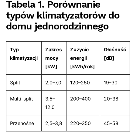
Tabela 1. Porównanie
typów klimatyzatorów do
domu jednorodzinnego
Typ
Zakres
Zużycie
Głośność
klimatyzacji
mocy
energii
[dB]
[kW]
[kWh/rok]
Split
2,0–7,0
120–250
19–30
Multi-split
3,5–
200–400
20–38
12,0
Przenośne
2,5–3,8
220–350
45–58