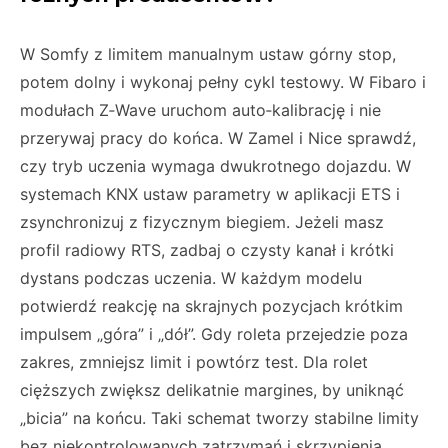
W Somfy z limitem manualnym ustaw górny stop,
potem dolny i wykonaj pełny cykl testowy. W Fibaro i
modułach Z‑Wave uruchom auto‑kalibrację i nie
przerywaj pracy do końca. W Zamel i Nice sprawdź,
czy tryb uczenia wymaga dwukrotnego dojazdu. W
systemach KNX ustaw parametry w aplikacji ETS i
zsynchronizuj z fizycznym biegiem. Jeżeli masz
profil radiowy RTS, zadbaj o czysty kanał i krótki
dystans podczas uczenia. W każdym modelu
potwierdź reakcję na skrajnych pozycjach krótkim
impulsem „góra” i „dół”. Gdy roleta przejedzie poza
zakres, zmniejsz limit i powtórz test. Dla rolet
cięższych zwiększ delikatnie margines, by uniknąć
„bicia” na końcu. Taki schemat tworzy stabilne limity
bez niekontrolowanych zatrzymań i skrzypienia.