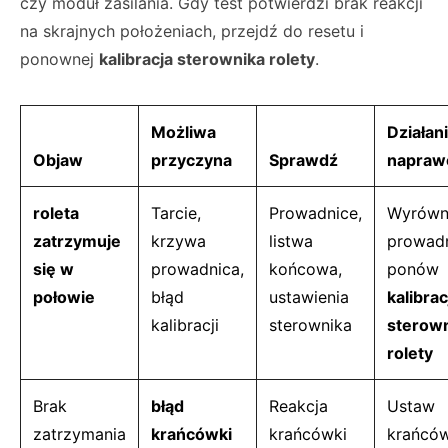
czy moduł zasilania. Gdy test potwierdzi brak reakcji
na skrajnych położeniach, przejdź do resetu i
ponownej
kalibracja sterownika rolety
.
Możliwa
Działan
Objaw
przyczyna
Sprawdź
napraw
roleta
Tarcie,
Prowadnice,
Wyrówn
zatrzymuje
krzywa
listwa
prowadn
się w
prowadnica,
końcowa,
ponów
połowie
błąd
ustawienia
kalibrac
kalibracji
sterownika
sterow
rolety
Brak
błąd
Reakcja
Ustaw
zatrzymania
krańcówki
krańcówki
krańcó