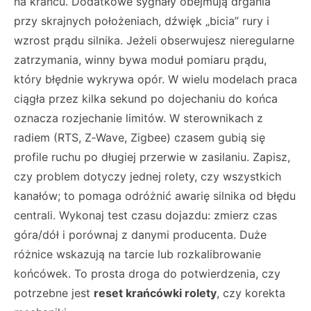
na krańcu. Dodatkowe sygnały obejmują drgania
przy skrajnych położeniach, dźwięk „bicia” rury i
wzrost prądu silnika. Jeżeli obserwujesz nieregularne
zatrzymania, winny bywa moduł pomiaru prądu,
który błędnie wykrywa opór. W wielu modelach praca
ciągła przez kilka sekund po dojechaniu do końca
oznacza rozjechanie limitów. W sterownikach z
radiem (RTS, Z‑Wave, Zigbee) czasem gubią się
profile ruchu po długiej przerwie w zasilaniu. Zapisz,
czy problem dotyczy jednej rolety, czy wszystkich
kanałów; to pomaga odróżnić awarię silnika od błędu
centrali. Wykonaj test czasu dojazdu: zmierz czas
góra/dół i porównaj z danymi producenta. Duże
różnice wskazują na tarcie lub rozkalibrowanie
końcówek. To prosta droga do potwierdzenia, czy
potrzebne jest
reset krańcówki rolety
, czy korekta