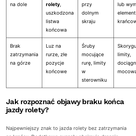
na dole
rolety
,
przy
lub wym
uszkodzona
dolnym
element
listwa
skraju
krańco
końcowa
Brak
Luz na
Śruby
Skorygu
zatrzymania
rurze, złe
mocujące
limity,
na górze
pozycje
rurę, limity
dociągn
końcowe
w
mocowa
sterowniku
Jak rozpoznać objawy braku końca
jazdy rolety?
Najpewniejszy znak to jazda rolety bez zatrzymania