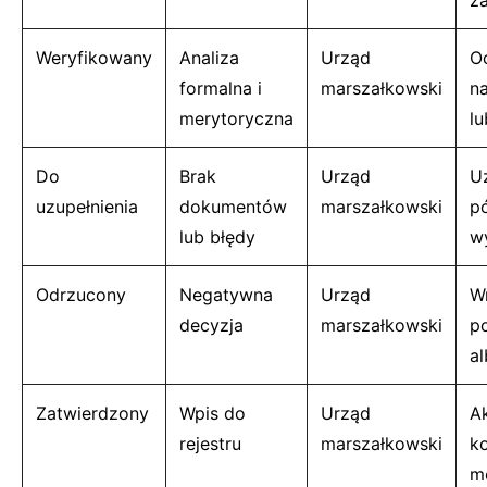
z
Weryfikowany
Analiza
Urząd
O
formalna i
marszałkowski
n
merytoryczna
l
Do
Brak
Urząd
U
uzupełnienia
dokumentów
marszałkowski
p
lub błędy
w
Odrzucony
Negatywna
Urząd
W
decyzja
marszałkowski
p
a
Zatwierdzony
Wpis do
Urząd
A
rejestru
marszałkowski
ko
m