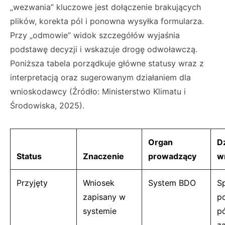
„wezwania” kluczowe jest dołączenie brakujących
plików, korekta pól i ponowna wysyłka formularza.
Przy „odmowie” widok szczegółów wyjaśnia
podstawę decyzji i wskazuje drogę odwoławczą.
Poniższa tabela porządkuje główne statusy wraz z
interpretacją oraz sugerowanym działaniem dla
wnioskodawcy (Źródło: Ministerstwo Klimatu i
Środowiska, 2025).
Organ
Dz
Status
Znaczenie
prowadzący
w
Przyjęty
Wniosek
System BDO
S
zapisany w
p
systemie
pó