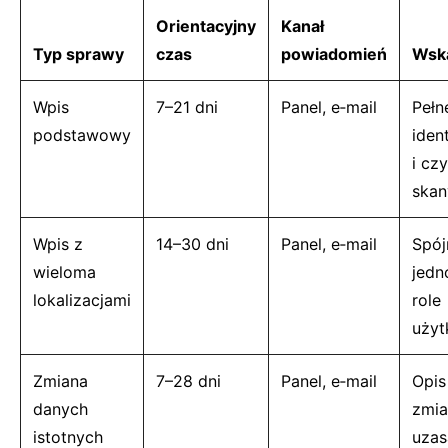
Orientacyjny
Kanał
Typ sprawy
czas
powiadomień
Wsk
Wpis
7–21 dni
Panel, e‑mail
Pełn
podstawowy
iden
i cz
skan
Wpis z
14–30 dni
Panel, e‑mail
Spój
wieloma
jedn
lokalizacjami
role
uży
Zmiana
7–28 dni
Panel, e‑mail
Opis
danych
zmia
istotnych
uzas