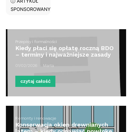
ⓘ ARTYKUŁ
SPONSOROWANY
Przepisy i formalności
Kiedy płaci się opłatę roczną BDO
– terminy i najważniejsze zasady
01/02/2026
Marta
czytaj całość
Remonty i renowacje
Konserwacja okien drewnianych
latem – kiedy odnawiać powłokę