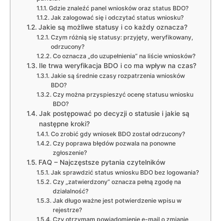
Gdzie znaleźć panel wniosków oraz status BDO?
Jak zalogować się i odczytać status wniosku?
Jakie są możliwe statusy i co każdy oznacza?
Czym różnią się statusy: przyjęty, weryfikowany,
odrzucony?
Co oznacza „do uzupełnienia” na liście wniosków?
Ile trwa weryfikacja BDO i co ma wpływ na czas?
Jakie są średnie czasy rozpatrzenia wniosków
BDO?
Czy można przyspieszyć ocenę statusu wniosku
BDO?
Jak postępować po decyzji o statusie i jakie są
następne kroki?
Co zrobić gdy wniosek BDO został odrzucony?
Czy poprawa błędów pozwala na ponowne
zgłoszenie?
FAQ – Najczęstsze pytania czytelników
Jak sprawdzić status wniosku BDO bez logowania?
Czy „zatwierdzony” oznacza pełną zgodę na
działalność?
Jak długo ważne jest potwierdzenie wpisu w
rejestrze?
Czy otrzymam powiadomienie e-mail o zmianie